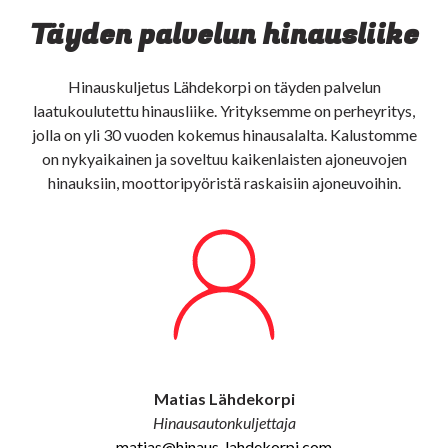
Täyden palvelun hinausliike
Hinauskuljetus Lähdekorpi on täyden palvelun
laatukoulutettu hinausliike. Yrityksemme on perheyritys,
jolla on yli 30 vuoden kokemus hinausalalta. Kalustomme
on nykyaikainen ja soveltuu kaikenlaisten ajoneuvojen
hinauksiin, moottoripyöristä raskaisiin ajoneuvoihin.
Matias Lähdekorpi
Hinausautonkuljettaja
matias@hinaus-lahdekorpi.com