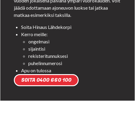
vuoden jokaisena päivänä ympäri vuorokauden. Voit
jäädä odottamaan ajoneuvon luokse tai jatkaa
matkaa esimerkiksi taksilla.
Soita Hinaus Lähdekorpi
Kerro meille:
ongelmasi
sijaintisi
rekisteritunnuksesi
puhelinnumerosi
Apu on tulossa
SOITA 0400 660 100