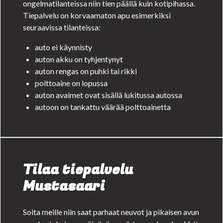
ongelmatilanteissa niin tien päällä kuin kotipihassa.
Tiepalvelu on korvaamaton apu esimerkiksi
seuraavissa tilanteissa:
auto ei käynnisty
auton akku on tyhjentynyt
auton rengas on puhki tai rikki
polttoaine on lopussa
auton avaimet ovat sisällä lukitussa autossa
autoon on tankattu väärää polttoainetta
Tilaa tiepalvelu
Mustasaari
Soita meille niin saat parhaat neuvot ja pikaisen avun