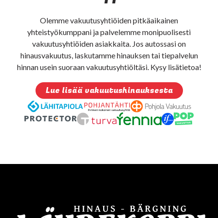
Olemme vakuutusyhtiöiden pitkäaikainen
yhteistyökumppani ja palvelemme monipuolisesti
vakuutusyhtiöiden asiakkaita. Jos autossasi on
hinausvakuutus, laskutamme hinauksen tai tiepalvelun
hinnan usein suoraan vakuutusyhtiöltäsi. Kysy lisätietoa!
Lue lisää vakuutushinauksesta