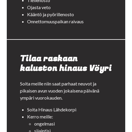
Tiellenosto
Ojasta veto
Kääntö ja pyörillenosto
Onnettomuuspaikan raivaus
Tilaa raskaan
kaluston hinaus Vöyri
Soita meille niin saat parhaat neuvot ja
pikaisen avun vuoden jokaisena päivänä
ympäri vuorokauden.
Soita Hinaus Lähdekorpi
Kerro meille:
ongelmasi
sijaintisi