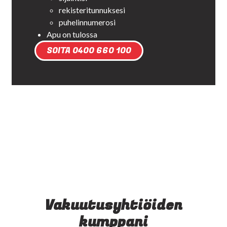
rekisteritunnuksesi
puhelinnumerosi
Apu on tulossa
SOITA 0400 660 100
Vakuutusyhtiöiden
kumppani