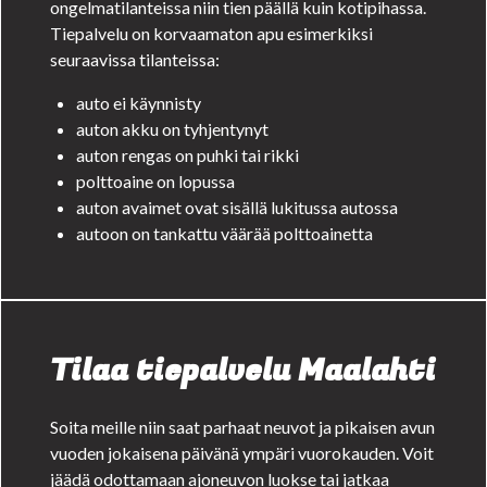
ongelmatilanteissa niin tien päällä kuin kotipihassa.
Tiepalvelu on korvaamaton apu esimerkiksi
seuraavissa tilanteissa:
auto ei käynnisty
auton akku on tyhjentynyt
auton rengas on puhki tai rikki
polttoaine on lopussa
auton avaimet ovat sisällä lukitussa autossa
autoon on tankattu väärää polttoainetta
Tilaa tiepalvelu Maalahti
Soita meille niin saat parhaat neuvot ja pikaisen avun
vuoden jokaisena päivänä ympäri vuorokauden. Voit
jäädä odottamaan ajoneuvon luokse tai jatkaa