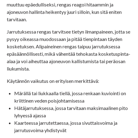
muuttuu epäedulliseksi, rengas reagoi hitaammin ja
ajoneuvon hallinta heikentyy juuri silloin, kun sitä eniten
tarvitaan.
Jarrutuksessa rengas tarvitsee tietyn ilmanpaineen, jotta se
pysyy oikeassa muodossaan ja pitää tienpintaan täyden
kosketuksen. Alipaineinen rengas taipuu jarrutuksessa
epäsäännöllisesti, mikä vähentää tehokasta kosketuspinta-
alaa ja voi aiheuttaa ajoneuvon kallistumista tai peräosan
liukumista.
Käytännön vaikutus on erityisen merkittävä:
Märällä tai liukkaalla tiellä, jossa renkaan kuviointi on
kriittinen veden poisjohtamisessa
Hätäjarrutuksessa, jossa tarvitaan maksimaalinen pito
lyhyessä ajassa
Kaarteessa jarrutettaessa, jossa sivuttaisvoima ja
jarrutusvoima yhdistyvät