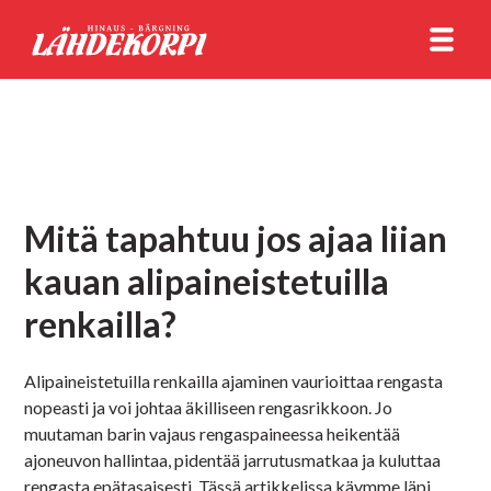
Mitä tapahtuu jos ajaa liian
kauan alipaineistetuilla
renkailla?
Alipaineistetuilla renkailla ajaminen vaurioittaa rengasta
nopeasti ja voi johtaa äkilliseen rengasrikkoon. Jo
muutaman barin vajaus rengaspaineessa heikentää
ajoneuvon hallintaa, pidentää jarrutusmatkaa ja kuluttaa
rengasta epätasaisesti. Tässä artikkelissa käymme läpi