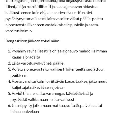
Jos rengas hajoaa ajon aikana, pidä ohjauspyörästä tiukasti
kiinni, älä jarruta äkillisesti ja anna ajoneuvon hidastua
hallitusti ennen kuin ohjaat sen tien sivuun. Kun olet
pysähtynyt turvallisesti, laita varoitusvilkut päälle, poistu
ajoneuvosta liikenteen vastakkaiselle puolelle ja aseta
varoituskolmio.
Rengasrikon jälkeen toimi näin:
Pysähdy rauhallisesti ja ohjaa ajoneuvo mahdollisimman
kauas ajoradalta
Laita varoitusvilkut heti päälle
Poistu ajoneuvosta turvallisesti liikenteeltä suojattuun
paikkaan
Aseta varoituskolmio riittävän kauas taakse, jotta muut
kuljettajat näkevät sen ajoissa
Arvioi tilanne: onko vararengas käytettävissä ja
pystytkö vaihtamaan sen turvallisesti
Jos et pysty jatkamaan matkaa, soita tiepalveluun tai
hinauspalveluun