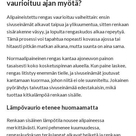
vaurioituu ajan myötä?
Alipaineistettu rengas vaurioituu vaiheittain: ensin
sivuseinämät alkavat taipua ja ylikuumentua, sitten renkaan
sisärakenne väsyy, ja lopulta rengaskudos alkaa repeytyä.
Tämä prosessi voi tapahtua nopeasti kovassa ajossa tai
hitaasti pitkän matkan aikana, mutta suunta on aina sama.
Normaalipaineinen rengas kantaa ajoneuvon painon
tasaisesti koko kosketuspinnan alueella. Kun paine laskee,
rengas litistyy enemmän tielle, ja sivuseinämät joutuvat
kantamaan kuormaa, johon niitä ei ole suunniteltu. Jokainen
pyörähdys taivuttaa sivuseinämää edestakaisin, mikä
tuottaa kitkalämpöä renkaan sisälle.
Lämpövaurio etenee huomaamatta
Renkaan sisäinen lämpötila nousee alipaineessa
merkittävästi. Kumi pehmenee kuumuudessa,
rengaskudoksen teräslangat alkavat heiketä ja renkaan