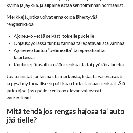
kylmä ja jäykkä, ja alipaine estää sen toiminnan normaalisti.
Merkkejä, jotka voivat ennakoida lähestyvää
rengasrikkoa:
Ajoneuvo vetää selvästi toiselle puolelle
Ohjauspyörässä tuntuu tärinää tai epätavallista värinää
Ajoneuvo tuntuu ”pehmeältä” tai epävakaalta
kaarteissa
Kuuluu epätavallinen ääni renkaasta tai pyörän alueelta
Jos tunnistat jonkin näistä merkeistä, hidasta varovaisesti
ja pysähdy turvalliseen paikkaan tarkistamaan renkaat. Älä
jatka ajoa, jos epäilet renkaan olevan vakavasti
vaurioitunut.
Mitä tehdä jos rengas hajoaa tai auto
jää tielle?