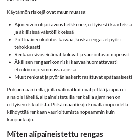
Käytännön riskejä ovat muun muassa:
Ajoneuvon ohjattavuus heikkenee, erityisesti kaarteissa
ja äkillisissä väistöliikkeissä
Polttoaineenkulutus kasvaa, koska rengas ei pyöri
tehokkaasti
Renkaan sivuseinämät kuluvat ja vaurioituvat nopeasti
Äkillisen rengasrikon riski kasvaa huomattavasti
etenkin nopeammassa ajossa
Muut renkaat ja pyöränlaakerit rasittuvat epätasaisesti
Pohjanmaan teillä, joilla välimatkat ovat pitkiä ja apua ei
aina ole lähellä, alipaineistetuilla renkailla ajaminen on
erityisen riskialtista. Pitkä maantieajo kovalla nopeudella
kiihdyttää renkaan vaurioitumista nopeammin kuin
kaupunkiajo.
Miten alipaineistettu rengas