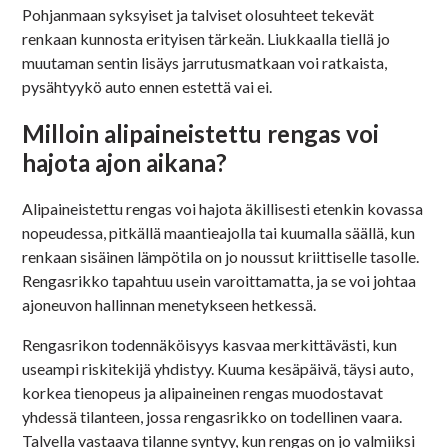
Pohjanmaan syksyiset ja talviset olosuhteet tekevät
renkaan kunnosta erityisen tärkeän. Liukkaalla tiellä jo
muutaman sentin lisäys jarrutusmatkaan voi ratkaista,
pysähtyykö auto ennen estettä vai ei.
Milloin alipaineistettu rengas voi
hajota ajon aikana?
Alipaineistettu rengas voi hajota äkillisesti etenkin kovassa
nopeudessa, pitkällä maantieajolla tai kuumalla säällä, kun
renkaan sisäinen lämpötila on jo noussut kriittiselle tasolle.
Rengasrikko tapahtuu usein varoittamatta, ja se voi johtaa
ajoneuvon hallinnan menetykseen hetkessä.
Rengasrikon todennäköisyys kasvaa merkittävästi, kun
useampi riskitekijä yhdistyy. Kuuma kesäpäivä, täysi auto,
korkea tienopeus ja alipaineinen rengas muodostavat
yhdessä tilanteen, jossa rengasrikko on todellinen vaara.
Talvella vastaava tilanne syntyy, kun rengas on jo valmiiksi