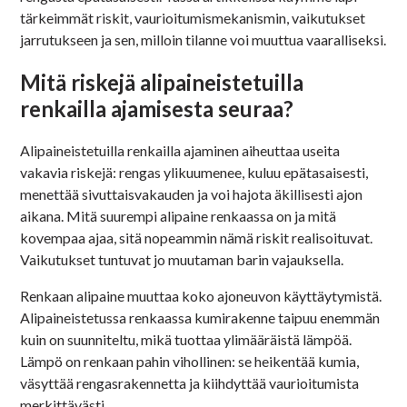
tärkeimmät riskit, vaurioitumismekanismin, vaikutukset
jarrutukseen ja sen, milloin tilanne voi muuttua vaaralliseksi.
Mitä riskejä alipaineistetuilla
renkailla ajamisesta seuraa?
Alipaineistetuilla renkailla ajaminen aiheuttaa useita
vakavia riskejä: rengas ylikuumenee, kuluu epätasaisesti,
menettää sivuttaisvakauden ja voi hajota äkillisesti ajon
aikana. Mitä suurempi alipaine renkaassa on ja mitä
kovempaa ajaa, sitä nopeammin nämä riskit realisoituvat.
Vaikutukset tuntuvat jo muutaman barin vajauksella.
Renkaan alipaine muuttaa koko ajoneuvon käyttäytymistä.
Alipaineistetussa renkaassa kumirakenne taipuu enemmän
kuin on suunniteltu, mikä tuottaa ylimääräistä lämpöä.
Lämpö on renkaan pahin vihollinen: se heikentää kumia,
väsyttää rengasrakennetta ja kiihdyttää vaurioitumista
merkittävästi.