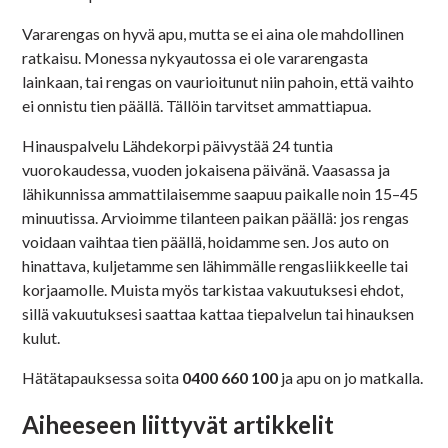
Vararengas on hyvä apu, mutta se ei aina ole mahdollinen
ratkaisu. Monessa nykyautossa ei ole vararengasta
lainkaan, tai rengas on vaurioitunut niin pahoin, että vaihto
ei onnistu tien päällä. Tällöin tarvitset ammattiapua.
Hinauspalvelu Lähdekorpi päivystää 24 tuntia
vuorokaudessa, vuoden jokaisena päivänä. Vaasassa ja
lähikunnissa ammattilaisemme saapuu paikalle noin 15–45
minuutissa. Arvioimme tilanteen paikan päällä: jos rengas
voidaan vaihtaa tien päällä, hoidamme sen. Jos auto on
hinattava, kuljetamme sen lähimmälle rengasliikkeelle tai
korjaamolle. Muista myös tarkistaa vakuutuksesi ehdot,
sillä vakuutuksesi saattaa kattaa tiepalvelun tai hinauksen
kulut.
Hätätapauksessa soita
0400 660 100
ja apu on jo matkalla.
Aiheeseen liittyvät artikkelit