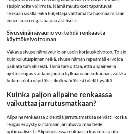
sisäpinnoite voi irrota. Nämä muutokset tapahtuvat
renkaan sisällä, eikä kuljettaja välttämättä huomaa mitään
ennen kuin rengas hajoaa äkillisesti.
Sivuseinämävaurio voi tehdä renkaasta
käyttökelvottoman
Vakava sivuseinämävaurio on usein korjauskelvoton. Toisin
kuin kulutuspinnan reikä, sivuseinämän repeämää ei voida
paikata turvallisesti. Tämä tarkoittaa, että alipaineella
ajettu rengas voidaan joutua hylkäämään kokonaan, vaikka
kulutuspinta näyttäisi silmämääräisesti vielä hyvältä.
Kuinka paljon alipaine renkaassa
vaikuttaa jarrutusmatkaan?
Alipaine renkaassa pidentää jarrutusmatkaa selvästi, koska
rengas ei pysty siirtämään jarrutusvoimaa tielle
optimaalisesti. Alipaineisessa renkaassa kosketuspinta