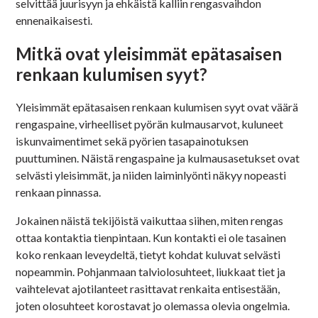
selvittää juurisyyn ja ehkäistä kalliin rengasvaihdon
ennenaikaisesti.
Mitkä ovat yleisimmät epätasaisen
renkaan kulumisen syyt?
Yleisimmät epätasaisen renkaan kulumisen syyt ovat väärä
rengaspaine, virheelliset pyörän kulmausarvot, kuluneet
iskunvaimentimet sekä pyörien tasapainotuksen
puuttuminen. Näistä rengaspaine ja kulmausasetukset ovat
selvästi yleisimmät, ja niiden laiminlyönti näkyy nopeasti
renkaan pinnassa.
Jokainen näistä tekijöistä vaikuttaa siihen, miten rengas
ottaa kontaktia tienpintaan. Kun kontakti ei ole tasainen
koko renkaan leveydeltä, tietyt kohdat kuluvat selvästi
nopeammin. Pohjanmaan talviolosuhteet, liukkaat tiet ja
vaihtelevat ajotilanteet rasittavat renkaita entisestään,
joten olosuhteet korostavat jo olemassa olevia ongelmia.