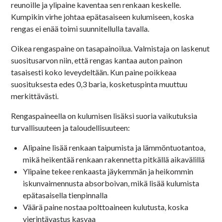
reunoille ja ylipaine kaventaa sen renkaan keskelle.
Kumpikin virhe johtaa epätasaiseen kulumiseen, koska
rengas ei enää toimi suunnitellulla tavalla.
Oikea rengaspaine on tasapainoilua. Valmistaja on laskenut
suositusarvon niin, että rengas kantaa auton painon
tasaisesti koko leveydeltään. Kun paine poikkeaa
suosituksesta edes 0,3 baria, kosketuspinta muuttuu
merkittävästi.
Rengaspaineella on kulumisen lisäksi suoria vaikutuksia
turvallisuuteen ja taloudellisuuteen:
Alipaine lisää renkaan taipumista ja lämmöntuotantoa,
mikä heikentää renkaan rakennetta pitkällä aikavälillä
Ylipaine tekee renkaasta jäykemmän ja heikommin
iskunvaimennusta absorboivan, mikä lisää kulumista
epätasaisella tienpinnalla
Väärä paine nostaa polttoaineen kulutusta, koska
vierintävastus kasvaa