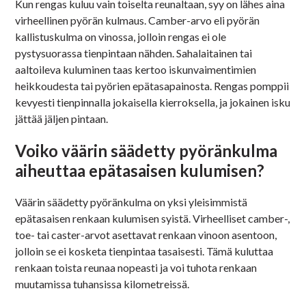
Kun rengas kuluu vain toiselta reunaltaan, syy on lähes aina
virheellinen pyörän kulmaus. Camber-arvo eli pyörän
kallistuskulma on vinossa, jolloin rengas ei ole
pystysuorassa tienpintaan nähden. Sahalaitainen tai
aaltoileva kuluminen taas kertoo iskunvaimentimien
heikkoudesta tai pyörien epätasapainosta. Rengas pomppii
kevyesti tienpinnalla jokaisella kierroksella, ja jokainen isku
jättää jäljen pintaan.
Voiko väärin säädetty pyöränkulma
aiheuttaa epätasaisen kulumisen?
Väärin säädetty pyöränkulma on yksi yleisimmistä
epätasaisen renkaan kulumisen syistä. Virheelliset camber-,
toe- tai caster-arvot asettavat renkaan vinoon asentoon,
jolloin se ei kosketa tienpintaa tasaisesti. Tämä kuluttaa
renkaan toista reunaa nopeasti ja voi tuhota renkaan
muutamissa tuhansissa kilometreissä.