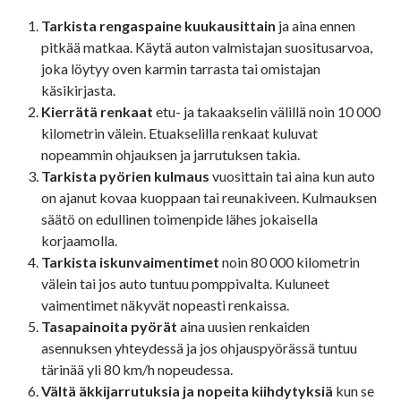
Tarkista rengaspaine kuukausittain
ja aina ennen
pitkää matkaa. Käytä auton valmistajan suositusarvoa,
joka löytyy oven karmin tarrasta tai omistajan
käsikirjasta.
Kierrätä renkaat
etu- ja takaakselin välillä noin 10 000
kilometrin välein. Etuakselilla renkaat kuluvat
nopeammin ohjauksen ja jarrutuksen takia.
Tarkista pyörien kulmaus
vuosittain tai aina kun auto
on ajanut kovaa kuoppaan tai reunakiveen. Kulmauksen
säätö on edullinen toimenpide lähes jokaisella
korjaamolla.
Tarkista iskunvaimentimet
noin 80 000 kilometrin
välein tai jos auto tuntuu pomppivalta. Kuluneet
vaimentimet näkyvät nopeasti renkaissa.
Tasapainoita pyörät
aina uusien renkaiden
asennuksen yhteydessä ja jos ohjauspyörässä tuntuu
tärinää yli 80 km/h nopeudessa.
Vältä äkkijarrutuksia ja nopeita kiihdytyksiä
kun se