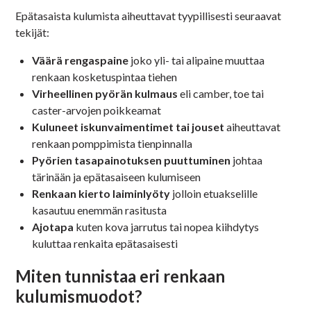
Epätasaista kulumista aiheuttavat tyypillisesti seuraavat
tekijät:
Väärä rengaspaine
joko yli- tai alipaine muuttaa
renkaan kosketuspintaa tiehen
Virheellinen pyörän kulmaus
eli camber, toe tai
caster-arvojen poikkeamat
Kuluneet iskunvaimentimet tai jouset
aiheuttavat
renkaan pomppimista tienpinnalla
Pyörien tasapainotuksen puuttuminen
johtaa
tärinään ja epätasaiseen kulumiseen
Renkaan kierto laiminlyöty
jolloin etuakselille
kasautuu enemmän rasitusta
Ajotapa
kuten kova jarrutus tai nopea kiihdytys
kuluttaa renkaita epätasaisesti
Miten tunnistaa eri renkaan
kulumismuodot?