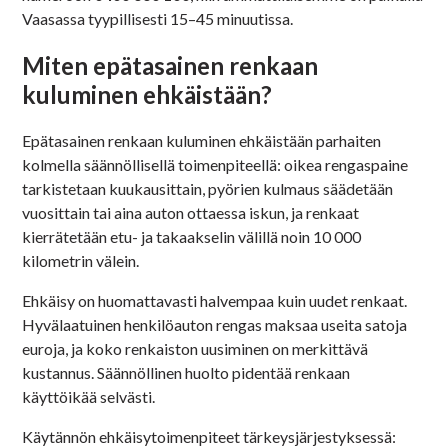
Vaasassa tyypillisesti 15–45 minuutissa.
Miten epätasainen renkaan
kuluminen ehkäistään?
Epätasainen renkaan kuluminen ehkäistään parhaiten
kolmella säännöllisellä toimenpiteellä: oikea rengaspaine
tarkistetaan kuukausittain, pyörien kulmaus säädetään
vuosittain tai aina auton ottaessa iskun, ja renkaat
kierrätetään etu- ja takaakselin välillä noin 10 000
kilometrin välein.
Ehkäisy on huomattavasti halvempaa kuin uudet renkaat.
Hyvälaatuinen henkilöauton rengas maksaa useita satoja
euroja, ja koko renkaiston uusiminen on merkittävä
kustannus. Säännöllinen huolto pidentää renkaan
käyttöikää selvästi.
Käytännön ehkäisytoimenpiteet tärkeysjärjestyksessä: