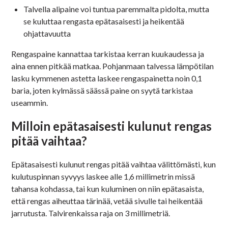
Talvella alipaine voi tuntua paremmalta pidolta, mutta
se kuluttaa rengasta epätasaisesti ja heikentää
ohjattavuutta
Rengaspaine kannattaa tarkistaa kerran kuukaudessa ja
aina ennen pitkää matkaa. Pohjanmaan talvessa lämpötilan
lasku kymmenen astetta laskee rengaspainetta noin 0,1
baria, joten kylmässä säässä paine on syytä tarkistaa
useammin.
Milloin epätasaisesti kulunut rengas
pitää vaihtaa?
Epätasaisesti kulunut rengas pitää vaihtaa välittömästi, kun
kulutuspinnan syvyys laskee alle 1,6 millimetrin missä
tahansa kohdassa, tai kun kuluminen on niin epätasaista,
että rengas aiheuttaa tärinää, vetää sivulle tai heikentää
jarrutusta. Talvirenkaissa raja on 3 millimetriä.