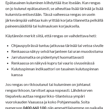
Epätasainen kuluminen kiihdyttää itse itseään. Kun rengas
on jo kulunut epätasaisesti, se aiheuttaa lisää tärinää ja lisää
kulumista entisestään. Tässä vaiheessa rengas on usein
järkevämpää vaihtaa kuin yrittää korjata tilannetta pelkällä
paineensäädöllä tai kulmauksen korjauksella.
Käytännön merkit siitä, että rengas on vaihdettava heti:
Ohjauspyörässä tuntuu jatkuvaa tärinää tai vetoa sivulle
Renkaassa näkyy selvä harjanteen tai uran muodostuma
Jarrutusmatka on pidentynyt huomattavasti
Renkaassa on näkyvä kupru tai vaurio sivuseinässä
Kulutuspinnan indikaattori on tasainen kulutuspinnan
kanssa
Jos rengas on rikkoutunut tai kuluminen on johtanut
rengasrikkoon, tarvitset apua nopeasti. Lähdekorven
tiepalvelu auttaa rengasrikko-tilanteissa ympäri
vuorokauden Vaasassa ja koko Pohjanmaalla. Soita
numeroon
0400 660 100
, niin ammattilaisemme on paikalla