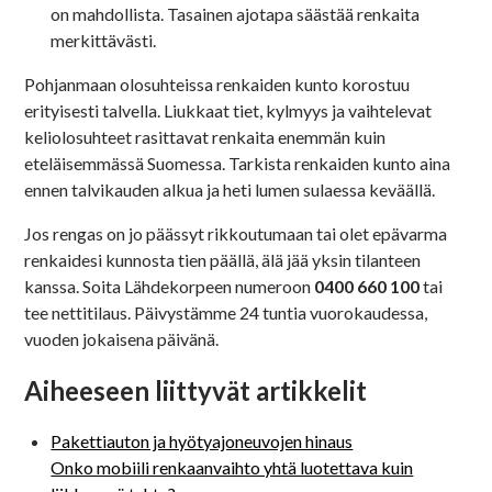
on mahdollista. Tasainen ajotapa säästää renkaita
merkittävästi.
Pohjanmaan olosuhteissa renkaiden kunto korostuu
erityisesti talvella. Liukkaat tiet, kylmyys ja vaihtelevat
keliolosuhteet rasittavat renkaita enemmän kuin
eteläisemmässä Suomessa. Tarkista renkaiden kunto aina
ennen talvikauden alkua ja heti lumen sulaessa keväällä.
Jos rengas on jo päässyt rikkoutumaan tai olet epävarma
renkaidesi kunnosta tien päällä, älä jää yksin tilanteen
kanssa. Soita Lähdekorpeen numeroon
0400 660 100
tai
tee nettitilaus. Päivystämme 24 tuntia vuorokaudessa,
vuoden jokaisena päivänä.
Aiheeseen liittyvät artikkelit
Pakettiauton ja hyötyajoneuvojen hinaus
Onko mobiili renkaanvaihto yhtä luotettava kuin