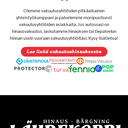
Olemme vakuutusyhtiöiden pitkäaikainen
yhteistyökumppani ja palvelemme monipuolisesti
vakuutusyhtiöiden asiakkaita. Jos autossasi on
hinausvakuutus, laskutamme hinauksen tai tiepalvelun
hinnan usein suoraan vakuutusyhtiöltäsi. Kysy lisätietoa!
Lue lisää vakuutushinauksesta