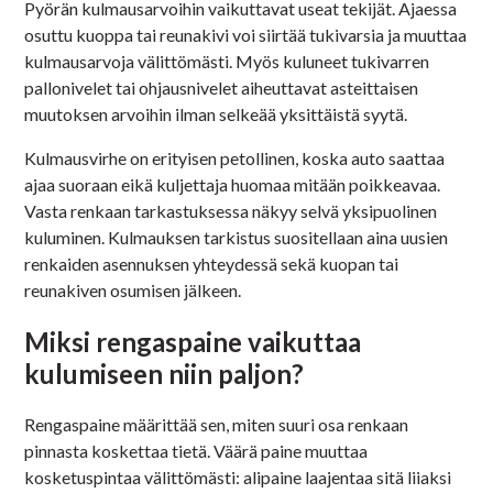
Pyörän kulmausarvoihin vaikuttavat useat tekijät. Ajaessa
osuttu kuoppa tai reunakivi voi siirtää tukivarsia ja muuttaa
kulmausarvoja välittömästi. Myös kuluneet tukivarren
pallonivelet tai ohjausnivelet aiheuttavat asteittaisen
muutoksen arvoihin ilman selkeää yksittäistä syytä.
Kulmausvirhe on erityisen petollinen, koska auto saattaa
ajaa suoraan eikä kuljettaja huomaa mitään poikkeavaa.
Vasta renkaan tarkastuksessa näkyy selvä yksipuolinen
kuluminen. Kulmauksen tarkistus suositellaan aina uusien
renkaiden asennuksen yhteydessä sekä kuopan tai
reunakiven osumisen jälkeen.
Miksi rengaspaine vaikuttaa
kulumiseen niin paljon?
Rengaspaine määrittää sen, miten suuri osa renkaan
pinnasta koskettaa tietä. Väärä paine muuttaa
kosketuspintaa välittömästi: alipaine laajentaa sitä liiaksi